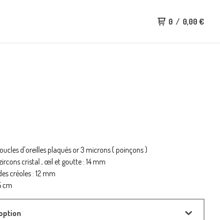
0
/
0,00
€
boucles d'oreilles plaqués or 3 microns ( poinçons )
ircons cristal , œil et goutte : 14 mm
es créoles : 12 mm
5 cm