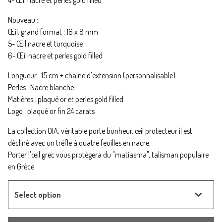
4- Œil nacre et perles gold filled
Nouveau :
Œil, grand format : 16 x 8 mm
5- Œil nacre et turquoise
6- Œil nacre et perles gold filled
Longueur : 15 cm + chaîne d'extension (personnalisable)
Perles : Nacre blanche
Matières : plaqué or et perles gold filled
Logo : plaqué or fin 24 carats
La collection OIA, véritable porte bonheur, œil protecteur il est
décliné avec un trèfle à quatre feuilles en nacre.
Porter l'œil grec vous protègera du "matiasma", talisman populaire
en Grèce.